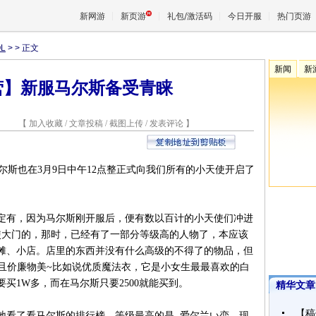
新网游
新页游
礼包/激活码
今日开服
热门页游
L
>
> 正文
新闻
新
营】新服马尔斯备受青睐
魔兽
1 【
加入收藏
/
文章投稿
/
截图上传
/
发表评论
】
天堂
王权与
尔斯也在3月9日中午12点整正式向我们所有的小天使开启了
定有，因为马尔斯刚开服后，便有数以百计的小天使们冲进
使大门的，那时，已经有了一部分等级高的人物了，本应该
摊、小店。店里的东西并没有什么高级的不得了的物品，但
并且价廉物美~比如说优质魔法衣，它是小女生最最喜欢的白
买1W多，而在马尔斯只要2500就能买到。
精华文章
【稿
地看了看马尔斯的排行榜。等级最高的是 爱尔兰い恋，现