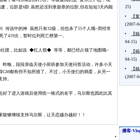
25)
〓颓废，位阶是6阶.虽然还没到拿勋章的位阶,但在短短3天内能
【复
(2007-0
 传说中的神 虽然只有32级，但也杀了55个人哦~而经常
【稿
死了419次，暂时位列死亡榜第一。
04-15)
社团，比如说 ◆红人馆◆ 等等，都已经占领了地图哦~
【稿
04-15)
。昨晚，段段亲临天使小班班参加天使问答活动，许多小天
【稿
得GM都有些不知所措了。不过，小天使们的捣蛋，从另一
(2007-0
支持。
论好了进入游戏后使用统一格式的名字，马尔斯也因此比其
家能够继续支持马尔斯，让天恋越办越好！！
播客·Vlo