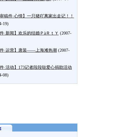
审稿件·心情】一只猪吖离家出走记！！
4-19)
件·新闻】欢乐的结婚ＰàＲｔＹ
(2007-
件·运营】唐装——上海滩热潮
(2007-
件·活动】173记者段段哒爱心捐助活动
4-08)
g