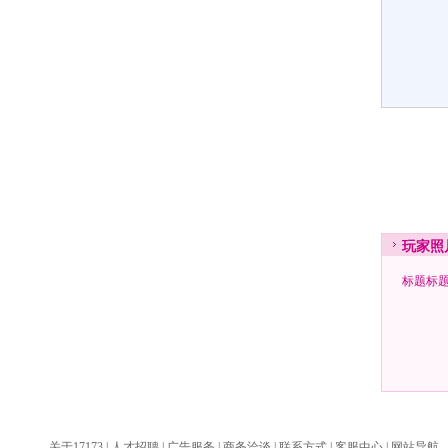
玩家
照
标题标
关于17173
|
人才招聘
|
广告服务
|
商务洽谈
|
联系方式
|
客服中心
|
网站导航