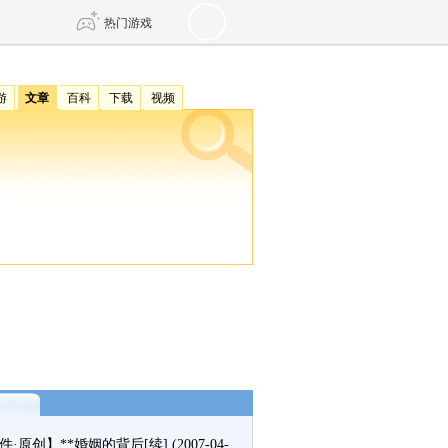
热门游戏
游
文章
百科
下载
视频
DNF
传奇4
剑网3旗舰版
新天龙八部
自由
诛仙世界
仙剑世界
件·原创】**婚姻的背后[续]
(2007-04-