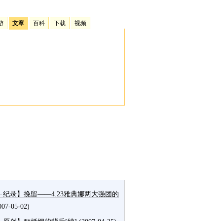
游
文章
百科
下载
视频
·纪录】挽留——4.23雅典娜两大强团的
007-05-02)