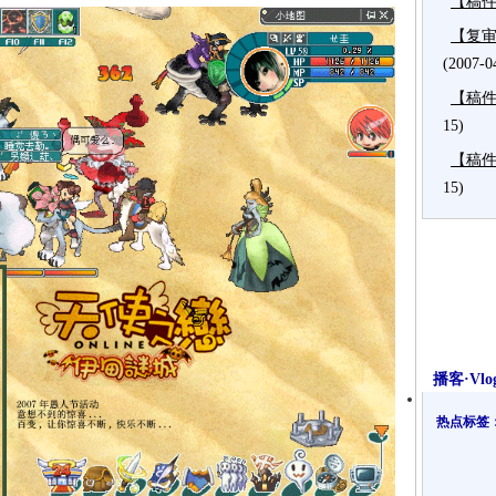
【稿件
【复审
(2007-0
【稿件
15)
【稿件
15)
播客·Vlo
热点标签