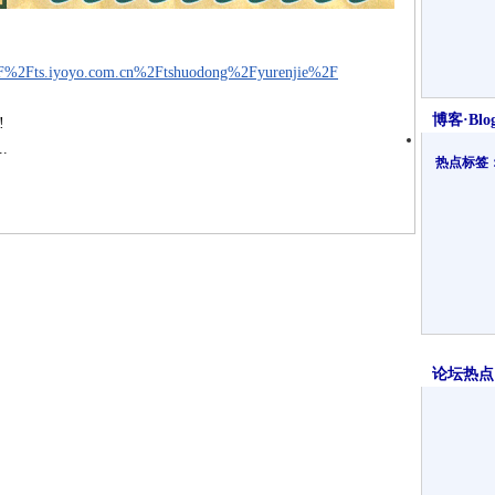
%2F%2Fts.iyoyo.com.cn%2Ftshuodong%2Fyurenjie%2F
博客·Blo
!
.
热点标签
论坛热点·