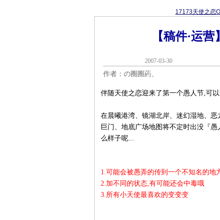
17173天使之恋O
【稿件·运营
2007-03-3
作者：の圈圈葯、
伴随天使之恋迎来了第一个愚人节,可以
在晨曦港湾、镜湖北岸、迷幻湿地、恶
巨门、地底广场地图将不定时出没『愚
么样子呢...
1.可能会被愚弄的传到一个不知名的地
2.加不同的状态,有可能还会中毒哦
3.所有小天使最喜欢的变变变