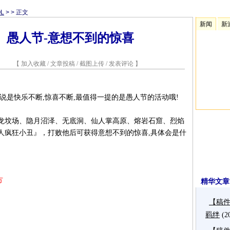
L
>
> 正文
新闻
新
】愚人节-意想不到的惊喜
0 【
加入收藏
/
文章投稿
/
截图上传
/
发表评论
】
说是快乐不断,惊喜不断,最值得一提的是愚人节的活动哦!
龙坟场、隐月沼泽、无底洞、仙人掌高原、熔岩石窟、烈焰
人疯狂小丑』，打败他后可获得意想不到的惊喜,具体会是什
方
精华文章
【稿件
羁绊
(2