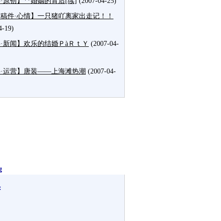
·原创】**婚姻的背后[续]
(2007-04-25)
稿件·心情】一只猪吖离家出走记！！
4-19)
·新闻】欢乐的结婚ＰàＲｔＹ
(2007-04-
·运营】唐装——上海滩热潮
(2007-04-
g
：