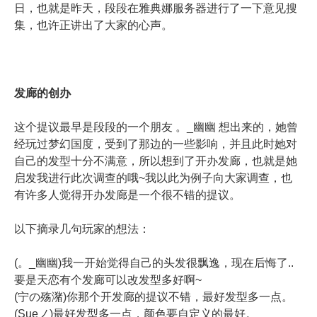
日，也就是昨天，段段在雅典娜服务器进行了一下意见搜
集，也许正讲出了大家的心声。
发廊的创办
这个提议最早是段段的一个朋友 。_幽幽 想出来的，她曾
经玩过梦幻国度，受到了那边的一些影响，并且此时她对
自己的发型十分不满意，所以想到了开办发廊，也就是她
启发我进行此次调查的哦~我以此为例子向大家调查，也
有许多人觉得开办发廊是一个很不错的提议。
以下摘录几句玩家的想法：
(。_幽幽)我一开始觉得自己的头发很飘逸，现在后悔了..
要是天恋有个发廊可以改发型多好啊~
(宁の殇潴)你那个开发廊的提议不错，最好发型多一点。
(Sueノ)最好发型多一点，颜色要自定义的最好。