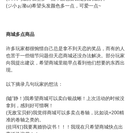
(ジ小ぉ潴ω)希望头发颜色多一点，可爱一点~
商城多点商品
许多玩家都很惋惜自己总是拿不到天恋的奖品，而有的人
也苦于一些细节问题但天恋商城还没办法解决。部分玩家
向我提出建议，希望商城里能早点看到他们想要的东西出
现。
以下摘录几句玩家的想法：
(嘘ˇ静！)我希望商城可以卖白银战蜥！上次活动的时候没
拿到，感到好可惜啊！
(无敌宝贝虾)我觉得商城可以多卖点卷轴，比如说+200精
准的卷轴之类的。
(佐珥钉)我要离婚协议书！！！我现在只希望商城快点出