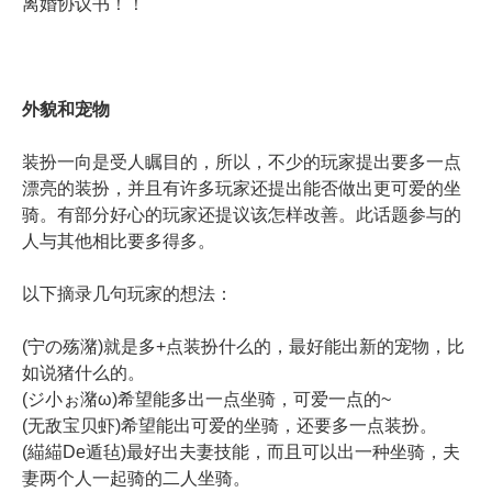
离婚协议书！！
外貌和宠物
装扮一向是受人瞩目的，所以，不少的玩家提出要多一点
漂亮的装扮，并且有许多玩家还提出能否做出更可爱的坐
骑。有部分好心的玩家还提议该怎样改善。此话题参与的
人与其他相比要多得多。
以下摘录几句玩家的想法：
(宁の殇潴)就是多+点装扮什么的，最好能出新的宠物，比
如说猪什么的。
(ジ小ぉ潴ω)希望能多出一点坐骑，可爱一点的~
(无敌宝贝虾)希望能出可爱的坐骑，还要多一点装扮。
(緢緢De遁毡)最好出夫妻技能，而且可以出一种坐骑，夫
妻两个人一起骑的二人坐骑。