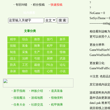
?
・
专区纠错
・
积分投稿
・
快速投稿
?
站内搜索
NoGame = 0
SetSysTheme = 
──────midag
文章分类
相信看到这略
更可以依照个人屏幕
精华
综合
推荐
技巧
新手
更改分辨率:
技能
装备
骑乘
机甲
职业
GameWndSizeWi
制造
采集
生产
任务
怪物
GameWndSizeHei
战士
法师
弓箭
厨师
武器
更改窗口化:
防具
工艺
裁缝
PK台
论坛
GameWndFullScr
杂谈
物价
地图
心情
小说
※注意: 色彩品
其它游戏内设定
・
新手指南
・
种族介绍
・
道具装备
游戏资料夹内所
・
技能魔法
・
游戏地图
・
怪物资料
题外话由更新
data1.pak 将来
・
任务大全
・
社群交流
・
机甲骑乘
就目前线上游