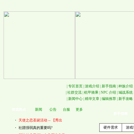
|
专区首页
|
游戏介绍
|
新手指南
|
种族介绍
|
社群交流
|
机甲骑乘
|
NPC 介绍
|
城战系统
|
新闻中心
|
精华文章
|
编辑推荐
|
新手攻略
游戏热点
新闻
公告
台服
更多
新手指南
・
天使之恋圣诞活动 -- 【秀出
硬件需求
游戏
・
社团强弱真的重要吗?