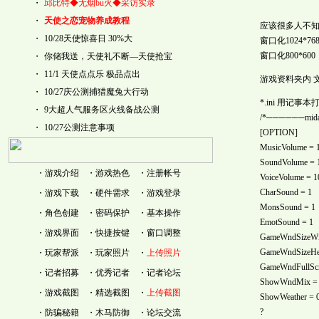
・
邱比特◆无烟bu火◆采访实录
・
天使之恋宠物养成教程
应该很多人不
・
10/28天使惊喜日 30%大
窗口化1024*76
窗口化800*600
・
你储我送，天使礼不断―天使抢宝
・
11/1 天使点点乐 极品点出
游戏资料夹内 文件名
・
10/27庆公测捕猎魔兔大行动
*.ini 用记
・
9大超人气服务区火线备战公测
/*──────mid
・
10/27公测注意事项
[OPTION]
MusicVolume = 
SoundVolume = 
・
游戏介绍
・
游戏热色
・
注册帐号
VoiceVolume = 1
CharSound = 1
・
游戏下载
・
硬件需求
・
游戏登录
MonsSound = 1
・
角色创建
・
密码保护
・
基本操作
EmotSound = 1
・
游戏界面
・
快捷按键
・
窗口调整
GameWndSizeWi
GameWndSizeHei
・
玩家帮派
・
玩家照片
・
上传照片
GameWndFullScr
・
记者招募
・
优秀记者
・
记者论坛
ShowWndMix =
・
游戏截图
・
精选截图
・
上传截图
ShowWeather = 
?
・
防骗秘籍
・
木马防御
・
论坛交流