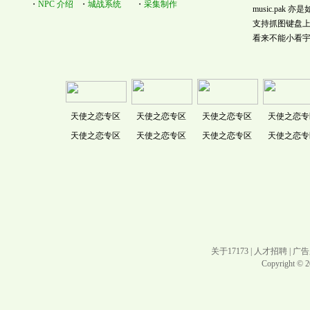
・
NPC 介绍
・
城战系统
・
采集制作
music.pa
支持抓图键盘上pri
看来不能小看宇
天使之恋专区
天使之恋专区
天使之恋专区
天使之恋专
天使之恋专区
天使之恋专区
天使之恋专区
天使之恋专
关于17173
|
人才招聘
|
广告
Copyright © 20