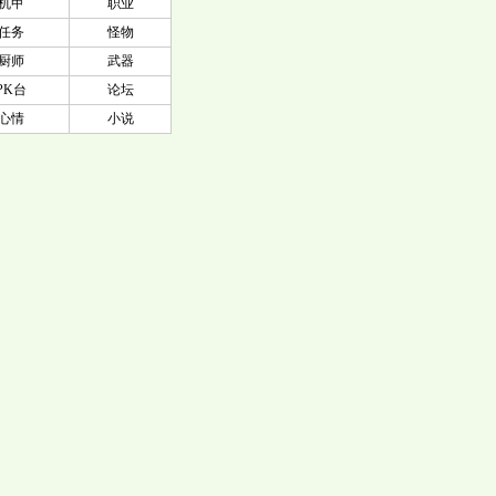
机甲
职业
任务
怪物
厨师
武器
PK台
论坛
心情
小说