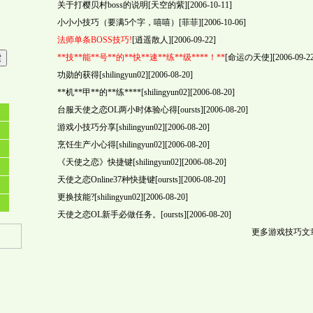
关于打樱贝村boss的说明
[天空的紫][2006-10-11]
小小小技巧（要满5个字，嘻嘻）
[菲菲][2006-10-06]
法师单条BOSS技巧!
[逍遥散人][2006-09-22]
**技**能**号**的**快**速**练**级****！**
[命运の天使][2006-09-22
功勋的获得
[shilingyun02][2006-08-20]
**机**甲**的**练****
[shilingyun02][2006-08-20]
台服天使之恋OL两小时体验心得
[oursts][2006-08-20]
游戏小技巧分享
[shilingyun02][2006-08-20]
烹饪生产小心得
[shilingyun02][2006-08-20]
《天使之恋》快捷键
[shilingyun02][2006-08-20]
天使之恋Online37种快捷键
[oursts][2006-08-20]
更换技能?
[shilingyun02][2006-08-20]
天使之恋OL新手必做任务。
[oursts][2006-08-20]
更多游戏技巧文