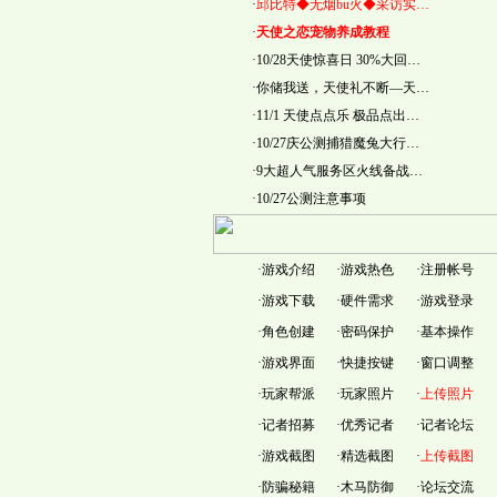
·
邱比特◆无烟bu火◆采访实…
·
天使之恋宠物养成教程
·
10/28天使惊喜日 30%大回…
·
你储我送，天使礼不断—天…
·
11/1 天使点点乐 极品点出…
·
10/27庆公测捕猎魔兔大行…
·
9大超人气服务区火线备战…
·
10/27公测注意事项
·
游戏介绍
·
游戏热色
·
注册帐号
·
游戏下载
·
硬件需求
·
游戏登录
·
角色创建
·
密码保护
·
基本操作
·
游戏界面
·
快捷按键
·
窗口调整
·
玩家帮派
·
玩家照片
·
上传照片
·
记者招募
·
优秀记者
·
记者论坛
·
游戏截图
·
精选截图
·
上传截图
·
防骗秘籍
·
木马防御
·
论坛交流