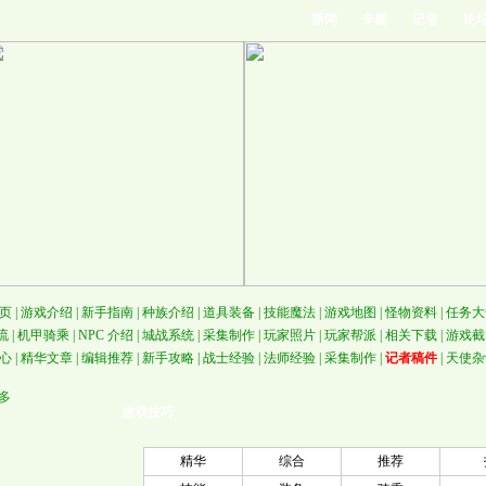
新闻
专题
记者
论
页
|
游戏介绍
|
新手指南
|
种族介绍
|
道具装备
|
技能魔法
|
游戏地图
|
怪物资料
|
任务大
流
|
机甲骑乘
|
NPC 介绍
|
城战系统
|
采集制作
|
玩家照片
|
玩家帮派
|
相关下载
|
游戏截
心
|
精华文章
|
编辑推荐
|
新手攻略
|
战士经验
|
法师经验
|
采集制作
|
记者稿件
|
天使杂
多
游戏技巧
精华
综合
推荐