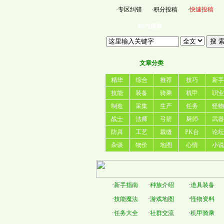
·
专区纠错
·
积分投稿
·
快速投稿
站内搜索
文章分类
精华
综合
推荐
技巧
新手
技能
装备
骑乘
机甲
职业
制造
采集
生产
任务
怪物
战士
法师
弓箭
厨师
武器
防具
工艺
裁缝
PK台
论坛
杂谈
物价
地图
心情
小说
·
新手指南
·
种族介绍
·
道具装备
·
技能魔法
·
游戏地图
·
怪物资料
·
任务大全
·
社群交流
·
机甲骑乘