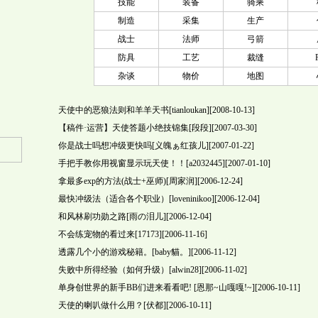
技能
装备
骑乘
制造
采集
生产
战士
法师
弓箭
防具
工艺
裁缝
杂谈
物价
地图
天使中的恶狼法则和羊羊天书
[tianloukan][2008-10-13]
【稿件·运营】天使答题小绝技锦集
[段段][2007-03-30]
你是战士吗想冲级更快吗
[义魄ぁ红孩儿][2007-01-22]
手把手教你用视窗显示玩天使！！
[a2032445][2007-01-10]
拿最多exp的方法(战士+巫师)
[周家润][2006-12-24]
最快冲级法（适合各个职业）
[loveninikoo][2006-12-04]
和风林刷功勋之路
[雨の泪儿][2006-12-04]
不会练宠物的看过来
[17173][2006-11-16]
透露几个小的游戏秘籍。
[baby貓。][2006-11-12]
失败中所得经验（如何升级）
[alwin28][2006-11-02]
单身创世界的新手BB们进来看看吧!
[恩那~山嘎嘎!~][2006-10-11]
天使的喇叭做什么用？
[伏都][2006-10-11]