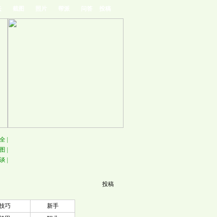
坛
截图
照片
帮派
问答
投稿
全
|
图
|
谈
|
投稿
技巧
新手