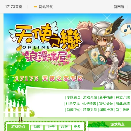
17173首页
网站导航
新网游
|
专区首页
|
游戏介绍
|
新手指南
|
种族介绍
|
社群交流
|
机甲骑乘
|
NPC 介绍
|
城战系统
|
新闻中心
|
精华文章
|
编辑推荐
|
新手攻略
游戏热点
游戏热点
新闻
公告
台服
更多