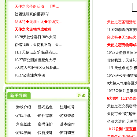
·
天使之恋圣诞活动 -- 【秀…
·
社团强弱真的重要吗?
·
邱比特◆无烟bu火◆采访实…
天使之恋圣诞活动 
·
天使之恋宠物养成教程
社团强弱真的重要
·
10/28天使惊喜日 30%大回…
邱比特◆无烟bu
·
你储我送，天使礼不断—天…
天使之恋宠物养成
·
11/1 天使点点乐 极品点出…
10/28天使惊喜日
·
10/27庆公测捕猎魔兔大行…
你储我送，天使礼
·
9大超人气服务区火线备战…
11/1 天使点点乐
·
10/27公测注意事项
10/27庆公测捕
9大超人气服务区
10/27公测注意事
6大强打 10/27
天使之恋交易密码
·
游戏介绍
·
游戏热色
·
注册帐号
天使可爱“装”起来
·
游戏下载
·
硬件需求
·
游戏登录
坐骑大进化 天使
·
角色创建
·
密码保护
·
基本操作
10.27公测 “宝
·
游戏界面
·
快捷按键
·
窗口调整
票选你心中的InGa