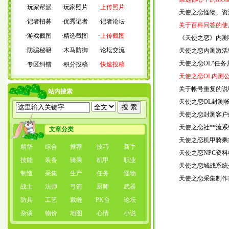
·
玩家帮派
·
玩家照片
·
上传照片
天使之恋怪物、资
·
记者招募
·
优秀记者
·
记者论坛
关于百科问答的使
·
游戏截图
·
精选截图
·
上传截图
《天使之恋》内测
·
防骗秘籍
·
木马防御
·
论坛交流
天使之恋内测激活
天使之恋OL“任
·
专区纠错
·
积分投稿
·
快速投稿
天使之恋OL内测
关于帐号重复的说
站内搜索
天使之恋OL封测
天使之恋封测客户
天使之恋社**流
文章分类
天使之恋机甲骑乘
精华
综合
推荐
技巧
新手
天使之恋NPC资
技能
装备
骑乘
机甲
职业
天使之恋城战系统
制造
采集
生产
任务
怪物
天使之恋采集制作
战士
法师
弓箭
厨师
武器
防具
工艺
裁缝
PK台
论坛
杂谈
物价
地图
心情
小说