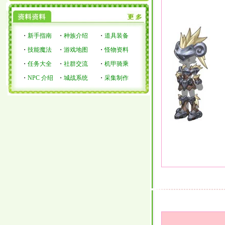
・
新手指南
・
种族介绍
・
道具装备
・
技能魔法
・
游戏地图
・
怪物资料
・
任务大全
・
社群交流
・
机甲骑乘
・
NPC 介绍
・
城战系统
・
采集制作