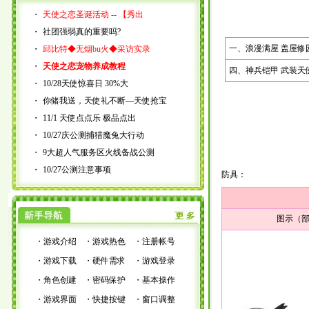
・
天使之恋圣诞活动 -- 【秀出
・
社团强弱真的重要吗?
一、
浪漫满屋 盖屋修
・
邱比特◆无烟bu火◆采访实录
・
天使之恋宠物养成教程
四、
神兵铠甲 武装天
・
10/28天使惊喜日 30%大
・
你储我送，天使礼不断―天使抢宝
・
11/1 天使点点乐 极品点出
・
10/27庆公测捕猎魔兔大行动
・
9大超人气服务区火线备战公测
・
10/27公测注意事项
防具：
图示（部
・
游戏介绍
・
游戏热色
・
注册帐号
・
游戏下载
・
硬件需求
・
游戏登录
・
角色创建
・
密码保护
・
基本操作
・
游戏界面
・
快捷按键
・
窗口调整