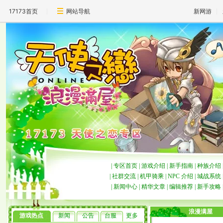
17173首页
网站导航
新网游
|
专区首页
|
游戏介绍
|
新手指南
|
种族介绍
|
社群交流
|
机甲骑乘
|
NPC 介绍
|
城战系统
|
新闻中心
|
精华文章
|
编辑推荐
|
新手攻略
浪漫满屋
游戏热点
新闻
公告
台服
更多