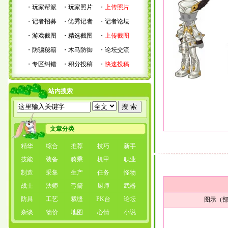
・
玩家帮派
・
玩家照片
・
上传照片
・
记者招募
・
优秀记者
・
记者论坛
・
游戏截图
・
精选截图
・
上传截图
・
防骗秘籍
・
木马防御
・
论坛交流
・
专区纠错
・
积分投稿
・
快速投稿
站内搜索
文章分类
精华
综合
推荐
技巧
新手
技能
装备
骑乘
机甲
职业
制造
采集
生产
任务
怪物
战士
法师
弓箭
厨师
武器
防具
工艺
裁缝
PK台
论坛
图示（部
杂谈
物价
地图
心情
小说