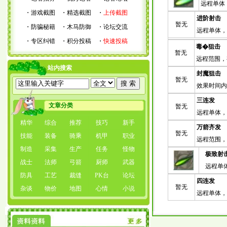
远程单体
・
游戏截图
・
精选截图
・
上传截图
进阶射击
暂无
・
防骗秘籍
・
木马防御
・
论坛交流
远程单体，
・
专区纠错
・
积分投稿
・
快速投稿
毒�狙击
暂无
远程范围，
站内搜索
封魔狙击
暂无
效果时间内
三连发
文章分类
暂无
远程单体，
精华
综合
推荐
技巧
新手
万箭齐发
暂无
技能
装备
骑乘
机甲
职业
远程范围，
制造
采集
生产
任务
怪物
极致射
战士
法师
弓箭
厨师
武器
远程单
防具
工艺
裁缝
PK台
论坛
四连发
暂无
杂谈
物价
地图
心情
小说
远程单体，