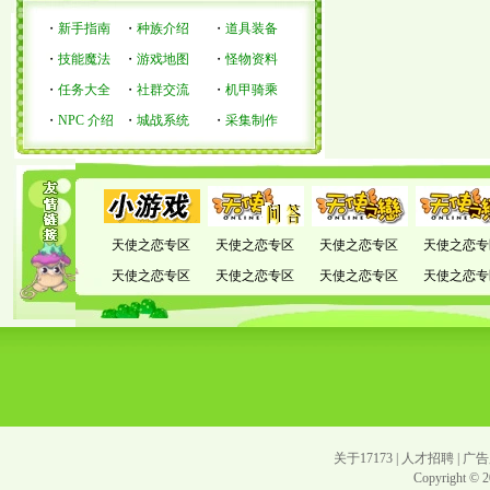
・
新手指南
・
种族介绍
・
道具装备
・
技能魔法
・
游戏地图
・
怪物资料
・
任务大全
・
社群交流
・
机甲骑乘
・
NPC 介绍
・
城战系统
・
采集制作
天使之恋专区
天使之恋专区
天使之恋专区
天使之恋专
天使之恋专区
天使之恋专区
天使之恋专区
天使之恋专
关于17173
|
人才招聘
|
广告
Copyright © 20