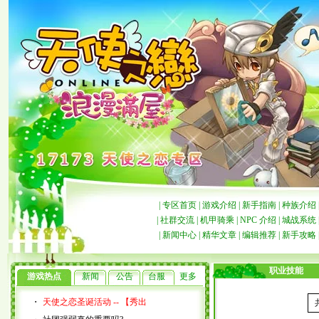
|
专区首页
|
游戏介绍
|
新手指南
|
种族介绍
|
社群交流
|
机甲骑乘
|
NPC 介绍
|
城战系统
|
新闻中心
|
精华文章
|
编辑推荐
|
新手攻略
职业技能
游戏热点
新闻
公告
台服
更多
・
天使之恋圣诞活动 -- 【秀出