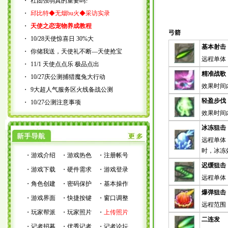
・
社团强弱真的重要吗?
・
邱比特◆无烟bu火◆采访实录
・
天使之恋宠物养成教程
弓箭
・
10/28天使惊喜日 30%大
基本射击
・
你储我送，天使礼不断―天使抢宝
远程单体
・
11/1 天使点点乐 极品点出
精准战歌
・
10/27庆公测捕猎魔兔大行动
效果时间
・
9大超人气服务区火线备战公测
轻盈步伐
・
10/27公测注意事项
效果时间
冰冻狙击
远程单体
时，冰冻
・
游戏介绍
・
游戏热色
・
注册帐号
迟缓狙击
・
游戏下载
・
硬件需求
・
游戏登录
远程单体
・
角色创建
・
密码保护
・
基本操作
爆弹狙击
・
游戏界面
・
快捷按键
・
窗口调整
远程范围
・
玩家帮派
・
玩家照片
・
上传照片
二连发
・
记者招募
・
优秀记者
・
记者论坛